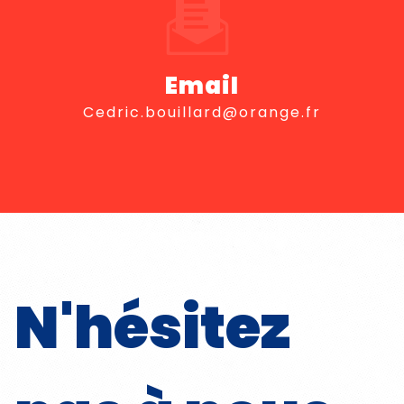
Email
cedric.bouillard@orange.fr
N'hésitez