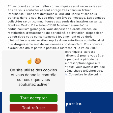
** Les données personnelles communiquées sont nécessaires aux
fins de vous contacter et sont enregistrées dans un fichier
informatisé. Elles sont destinées à Bouillard Cedric et ses sous-
traitants dans le seul but de répondre à votre message. Les données
collectées seront communiquées aux seuls destinataires suivants:
Bouillard Cedric ZI Le Peleu 01090 Montmerle-sur-Saône
cedric.bouillard@orange.fr. Vous disposez de droits d’accès, de
rectification, d’effacement, de portabilité, de limitation, d’opposition,
de retrait de votre consentement à tout moment et du droit
d’introduire une réclamation auprès d’une autorité de contrôle, ainsi
que d’organiser le sort de vos données post-mortem. Vous pouvez
exercer ces droits par voie postale à l'adresse ZI Le Peleu 01090
Montmerle-sur-Saône ou par courrier électronique à l'adresse
cedric.bouillard@orange.fr. Un justificatif d'identité pourra vous être
demandé. Nous conservons vos données pendant la période de
prise de contact puis pendant la durée de prescription légale aux
fins probatoires et de gestion des contentieux. Vous avez le droit de
Ce site utilise des cookies
vous inscrire sur la liste d'opposition au démarchage téléphonique,
et vous donne le contrôle
disponible à cette adresse:
Bloctel.gouv.fr
. Consultez le site cnil.fr
pour plus d’informations sur vos droits.
sur ceux que vous
souhaitez activer
Tout accepter
Recherches fréquentes
Tout refuser