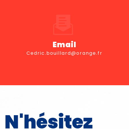
Email
cedric.bouillard@orange.fr
N'hésitez