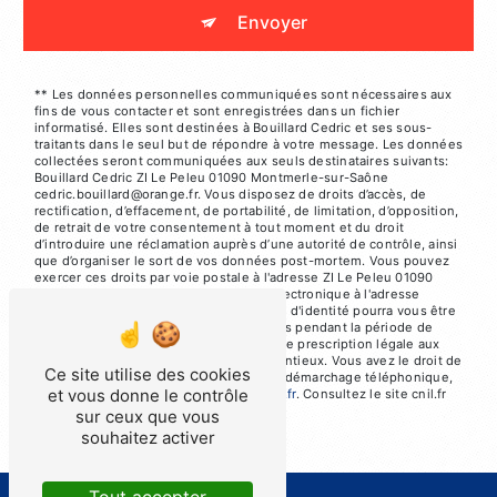
Envoyer
** Les données personnelles communiquées sont nécessaires aux
fins de vous contacter et sont enregistrées dans un fichier
informatisé. Elles sont destinées à Bouillard Cedric et ses sous-
traitants dans le seul but de répondre à votre message. Les données
collectées seront communiquées aux seuls destinataires suivants:
Bouillard Cedric ZI Le Peleu 01090 Montmerle-sur-Saône
cedric.bouillard@orange.fr. Vous disposez de droits d’accès, de
rectification, d’effacement, de portabilité, de limitation, d’opposition,
de retrait de votre consentement à tout moment et du droit
d’introduire une réclamation auprès d’une autorité de contrôle, ainsi
que d’organiser le sort de vos données post-mortem. Vous pouvez
exercer ces droits par voie postale à l'adresse ZI Le Peleu 01090
Montmerle-sur-Saône ou par courrier électronique à l'adresse
cedric.bouillard@orange.fr. Un justificatif d'identité pourra vous être
demandé. Nous conservons vos données pendant la période de
prise de contact puis pendant la durée de prescription légale aux
fins probatoires et de gestion des contentieux. Vous avez le droit de
Ce site utilise des cookies
vous inscrire sur la liste d'opposition au démarchage téléphonique,
et vous donne le contrôle
disponible à cette adresse:
Bloctel.gouv.fr
. Consultez le site cnil.fr
pour plus d’informations sur vos droits.
sur ceux que vous
souhaitez activer