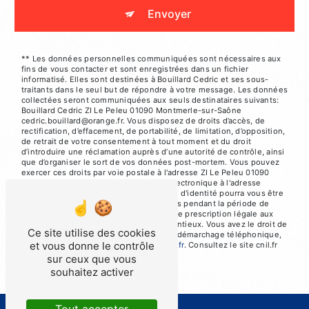
Envoyer
** Les données personnelles communiquées sont nécessaires aux
fins de vous contacter et sont enregistrées dans un fichier
informatisé. Elles sont destinées à Bouillard Cedric et ses sous-
traitants dans le seul but de répondre à votre message. Les données
collectées seront communiquées aux seuls destinataires suivants:
Bouillard Cedric ZI Le Peleu 01090 Montmerle-sur-Saône
cedric.bouillard@orange.fr. Vous disposez de droits d’accès, de
rectification, d’effacement, de portabilité, de limitation, d’opposition,
de retrait de votre consentement à tout moment et du droit
d’introduire une réclamation auprès d’une autorité de contrôle, ainsi
que d’organiser le sort de vos données post-mortem. Vous pouvez
exercer ces droits par voie postale à l'adresse ZI Le Peleu 01090
Montmerle-sur-Saône ou par courrier électronique à l'adresse
cedric.bouillard@orange.fr. Un justificatif d'identité pourra vous être
demandé. Nous conservons vos données pendant la période de
prise de contact puis pendant la durée de prescription légale aux
fins probatoires et de gestion des contentieux. Vous avez le droit de
Ce site utilise des cookies
vous inscrire sur la liste d'opposition au démarchage téléphonique,
et vous donne le contrôle
disponible à cette adresse:
Bloctel.gouv.fr
. Consultez le site cnil.fr
pour plus d’informations sur vos droits.
sur ceux que vous
souhaitez activer