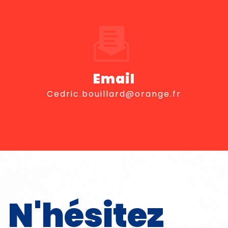
Email
cedric.bouillard@orange.fr
N'hésitez