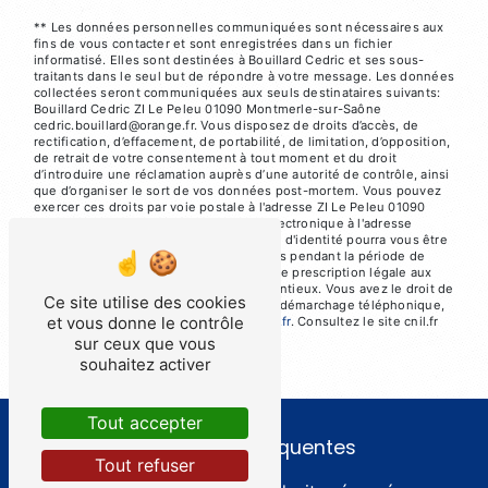
** Les données personnelles communiquées sont nécessaires aux
fins de vous contacter et sont enregistrées dans un fichier
informatisé. Elles sont destinées à Bouillard Cedric et ses sous-
traitants dans le seul but de répondre à votre message. Les données
collectées seront communiquées aux seuls destinataires suivants:
Bouillard Cedric ZI Le Peleu 01090 Montmerle-sur-Saône
cedric.bouillard@orange.fr. Vous disposez de droits d’accès, de
rectification, d’effacement, de portabilité, de limitation, d’opposition,
de retrait de votre consentement à tout moment et du droit
d’introduire une réclamation auprès d’une autorité de contrôle, ainsi
que d’organiser le sort de vos données post-mortem. Vous pouvez
exercer ces droits par voie postale à l'adresse ZI Le Peleu 01090
Montmerle-sur-Saône ou par courrier électronique à l'adresse
cedric.bouillard@orange.fr. Un justificatif d'identité pourra vous être
demandé. Nous conservons vos données pendant la période de
prise de contact puis pendant la durée de prescription légale aux
fins probatoires et de gestion des contentieux. Vous avez le droit de
Ce site utilise des cookies
vous inscrire sur la liste d'opposition au démarchage téléphonique,
et vous donne le contrôle
disponible à cette adresse:
Bloctel.gouv.fr
. Consultez le site cnil.fr
pour plus d’informations sur vos droits.
sur ceux que vous
souhaitez activer
Tout accepter
Recherches fréquentes
Tout refuser