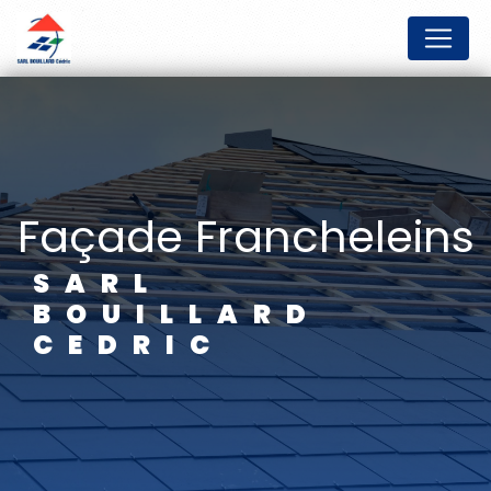
Panneau de gestion des cookies
façade Francheleins
SARL
BOUILLARD
CEDRIC