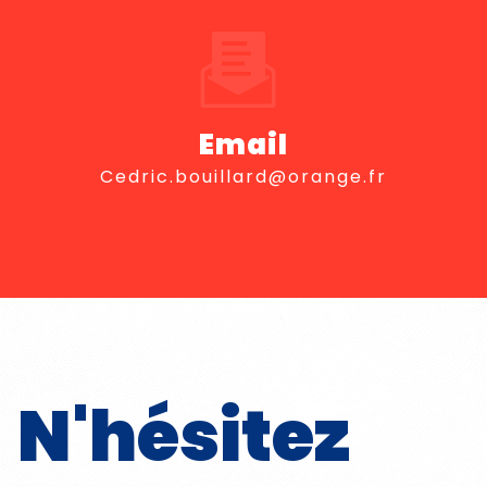
Email
cedric.bouillard@orange.fr
N'hésitez