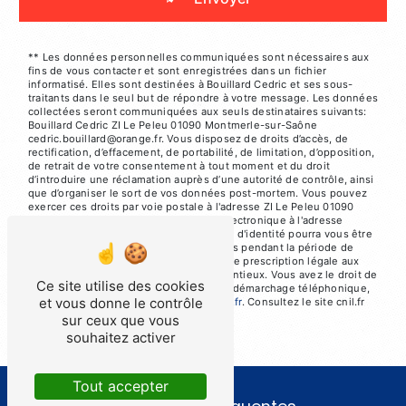
** Les données personnelles communiquées sont nécessaires aux
fins de vous contacter et sont enregistrées dans un fichier
informatisé. Elles sont destinées à Bouillard Cedric et ses sous-
traitants dans le seul but de répondre à votre message. Les données
collectées seront communiquées aux seuls destinataires suivants:
Bouillard Cedric ZI Le Peleu 01090 Montmerle-sur-Saône
cedric.bouillard@orange.fr. Vous disposez de droits d’accès, de
rectification, d’effacement, de portabilité, de limitation, d’opposition,
de retrait de votre consentement à tout moment et du droit
d’introduire une réclamation auprès d’une autorité de contrôle, ainsi
que d’organiser le sort de vos données post-mortem. Vous pouvez
exercer ces droits par voie postale à l'adresse ZI Le Peleu 01090
Montmerle-sur-Saône ou par courrier électronique à l'adresse
cedric.bouillard@orange.fr. Un justificatif d'identité pourra vous être
demandé. Nous conservons vos données pendant la période de
prise de contact puis pendant la durée de prescription légale aux
fins probatoires et de gestion des contentieux. Vous avez le droit de
Ce site utilise des cookies
vous inscrire sur la liste d'opposition au démarchage téléphonique,
et vous donne le contrôle
disponible à cette adresse:
Bloctel.gouv.fr
. Consultez le site cnil.fr
pour plus d’informations sur vos droits.
sur ceux que vous
souhaitez activer
Tout accepter