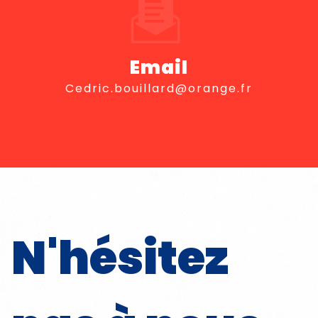
Email
cedric.bouillard@orange.fr
N'hésitez