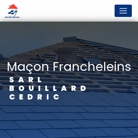
Panneau de gestion des cookies
maçon Francheleins
SARL
BOUILLARD
CEDRIC