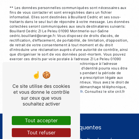
** Les données personnelles communiquées sont nécessaires aux
fins de vous contacter et sont enregistrées dans un fichier
informatisé. Elles sont destinées à Bouillard Cedric et ses sous-
traitants dans le seul but de répondre à votre message. Les données
collectées seront communiquées aux seuls destinataires suivants:
Bouillard Cedric ZI Le Peleu 01090 Montmerle-sur-Saône
cedric.bouillard@orange.fr. Vous disposez de droits d’accès, de
rectification, d’effacement, de portabilité, de limitation, d’opposition,
de retrait de votre consentement à tout moment et du droit
d’introduire une réclamation auprès d’une autorité de contrôle, ainsi
que d’organiser le sort de vos données post-mortem. Vous pouvez
exercer ces droits par voie postale à l'adresse ZI Le Peleu 01090
Montmerle-sur-Saône ou par courrier électronique à l'adresse
cedric.bouillard@orange.fr. Un justificatif d'identité pourra vous être
demandé. Nous conservons vos données pendant la période de
prise de contact puis pendant la durée de prescription légale aux
fins probatoires et de gestion des contentieux. Vous avez le droit de
Ce site utilise des cookies
vous inscrire sur la liste d'opposition au démarchage téléphonique,
et vous donne le contrôle
disponible à cette adresse:
Bloctel.gouv.fr
. Consultez le site cnil.fr
pour plus d’informations sur vos droits.
sur ceux que vous
souhaitez activer
Tout accepter
Recherches fréquentes
Tout refuser