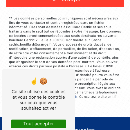
** Les données personnelles communiquées sont nécessaires aux
fins de vous contacter et sont enregistrées dans un fichier
informatisé. Elles sont destinées à Bouillard Cedric et ses sous-
traitants dans le seul but de répondre à votre message. Les données
collectées seront communiquées aux seuls destinataires suivants:
Bouillard Cedric ZI Le Peleu 01090 Montmerle-sur-Saône
cedric.bouillard@orange.fr. Vous disposez de droits d’accès, de
rectification, d’effacement, de portabilité, de limitation, d’opposition,
de retrait de votre consentement à tout moment et du droit
d’introduire une réclamation auprès d’une autorité de contrôle, ainsi
que d’organiser le sort de vos données post-mortem. Vous pouvez
exercer ces droits par voie postale à l'adresse ZI Le Peleu 01090
Montmerle-sur-Saône ou par courrier électronique à l'adresse
cedric.bouillard@orange.fr. Un justificatif d'identité pourra vous être
demandé. Nous conservons vos données pendant la période de
prise de contact puis pendant la durée de prescription légale aux
fins probatoires et de gestion des contentieux. Vous avez le droit de
Ce site utilise des cookies
vous inscrire sur la liste d'opposition au démarchage téléphonique,
et vous donne le contrôle
disponible à cette adresse:
Bloctel.gouv.fr
. Consultez le site cnil.fr
pour plus d’informations sur vos droits.
sur ceux que vous
souhaitez activer
Tout accepter