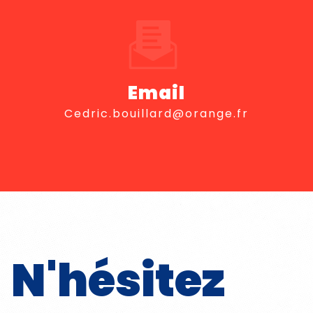
Email
cedric.bouillard@orange.fr
N'hésitez